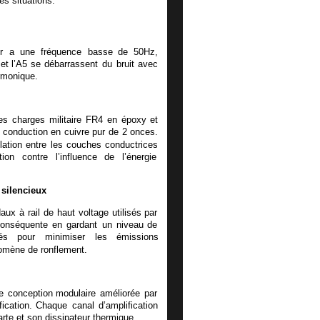
es situations.
r
a
une
fréquence
basse
de
50Hz, 
et
l’A5
se
débarrassent
du
bruit
avec 
rmonique. 
es
charges
militaire
FR4
en
époxy
et 
conduction
en
cuivre
pur
de
2
onces. 
olation
entre
les
couches
conductrices 
tion
contre
l’influence
de
l’énergie 
.
 silencieux
daux
à
rail
de
haut
voltage
utilisés
par 
onséquente
en
gardant
un
niveau
de 
és
pour
minimiser
les
émissions 
nomène de ronflement. 
e
conception
modulaire
améliorée
par 
fication.
Chaque
canal
d’amplification 
arte et son dissipateur thermique. 