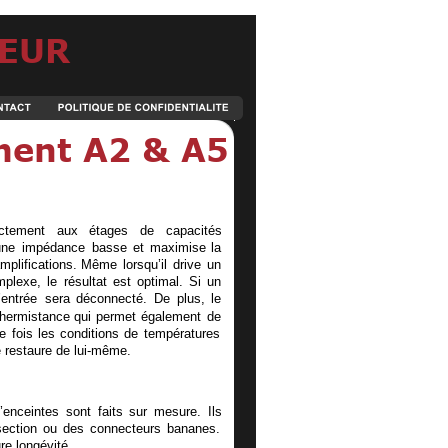
EUR 
ment A2 & A5
ectement
aux
étages
de
capacités 
une
impédance
basse
et
maximise
la 
mplifications.
Même
lorsqu’il
drive
un 
mplexe,
le
résultat
est
optimal.
Si
un 
’entrée
sera
déconnecté.
De
plus,
le 
thermistance
qui
permet
également
de 
e
fois
les
conditions
de
températures 
 restaure de lui-même.
’enceintes
sont
faits
sur
mesure.
Ils 
section
ou
des
connecteurs
bananes. 
re longévité.