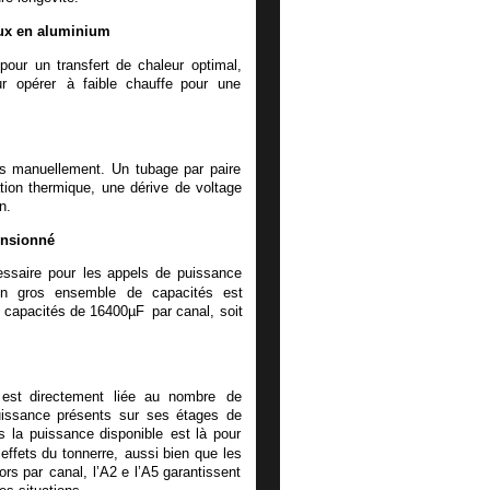
ux en aluminium
pour
un
transfert
de
chaleur
optimal, 
ur
opérer
à
faible
chauffe
pour
une 
s
manuellement.
Un
tubage
par
paire 
tion
thermique,
une
dérive
de
voltage 
n.
ensionné
essaire
pour
les
appels
de
puissance 
un
gros
ensemble
de
capacités
est 
capacités
de
16400µF
par
canal,
soit 
est
directement
liée
au
nombre
de 
issance
présents
sur
ses
étages
de 
s
la
puissance
disponible
est
là
pour 
effets
du
tonnerre,
aussi
bien
que
les 
tors
par
canal,
l’A2
e
l’A5
garantissent 