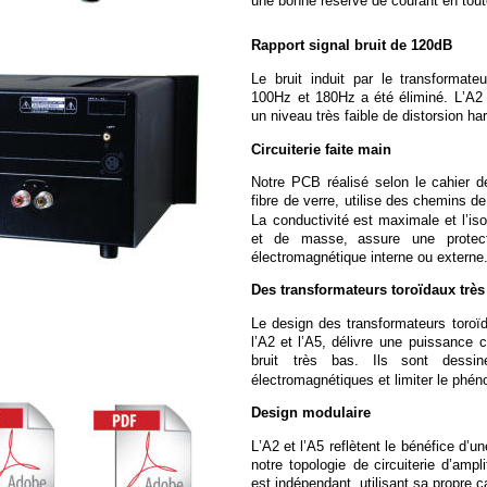
une bonne réserve de courant en tout
Rapport signal bruit de 120dB
Le
bruit
induit
par
le
transformateu
100Hz
et
180Hz
a
été
éliminé.
L’A2
un niveau très faible de distorsion ha
Circuiterie faite main
Notre
PCB
réalisé
selon
le
cahier
d
fibre
de
verre,
utilise
des
chemins
de
La
conductivité
est
maximale
et
l’is
et
de
masse,
assure
une
protec
électromagnétique interne ou externe
Des transformateurs toroïdaux très
Le
design
des
transformateurs
toroï
l’A2
et
l’A5,
délivre
une
puissance
c
bruit
très
bas.
Ils
sont
dessin
électromagnétiques et limiter le phé
Design modulaire
L’A2
et
l’A5
reflètent
le
bénéfice
d’un
notre
topologie
de
circuiterie
d’ampli
est indépendant, utilisant sa propre c