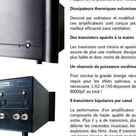
Dissipateurs thermiques volumine
Dessiné
par
ordinateur
et
modélisé
ces
amplificateurs
sont
conçus
po
meilleur efficacité sans ventilation.
Des transistors apairés à la mains
Les
transistors
sont
choisis
et
apairé
assure
de
plus
une
meilleure
dissipa
plus faible et donc moins de distorsio
Un réservoir de puissance surdim
Pour
stocker
la
grande
énergie
néc
requis
pour
les
effets
spéciaux,
nécessaire.
L’A2
et
l’A5
disposent
de
80000µF au total ! 
8 transistors bipolaires par canal
La
performance
d’un
amplificateur
composants
de
haute
qualité
de
pu
sortie.
Plus
il
y
a
de
transistors,
plu
délivrer
les
crecendos
musicaux,
les
explosions
des
films.
Avec
8
transis