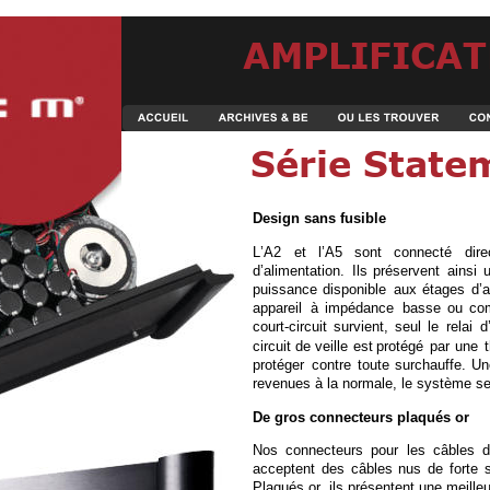
AMPLIFICAT
Série State
Design sans fusible
L’A2
et
l’A5
sont
connecté
dir
d’alimentation.
Ils
préservent
ainsi
puissance
disponible
aux
étages
d’a
appareil
à
impédance
basse
ou
co
court-circuit
survient,
seul
le
relai
d
circuit
de
veille
est
protégé
par
une
protéger
contre
toute
surchauffe.
Un
revenues à la normale, le système se
De gros connecteurs plaqués or 
Nos
connecteurs
pour
les
câbles
d
acceptent
des
câbles
nus
de
forte
Plaqués or, ils présentent une meilleu